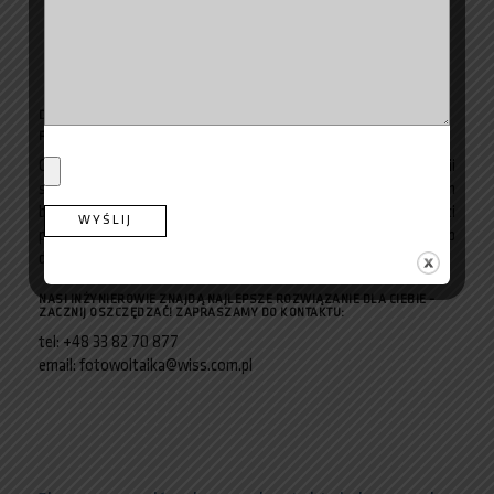
Możliwość efektywnego zagospodarowania
przestrzeni pod trackerem
Efekt samo odśnieżania w trakcie ruchu
powierzchni roboczej
DRZEWO
FOTOWOLTAICZNE
Oferujemy nowoczesne rozwiązania systemów mocowań baterii
solarnych również dla gmin. W tym szkół, przedszkoli, innych
budynków jednostek samorządowych oraz miejsc użyteczności
publicznej. Jeżeli chcesz podarować swoim mieszkańcom dostęp
do prądu, jesteśmy do dyspozycji.
NASI INŻYNIEROWIE ZNAJDĄ NAJLEPSZE ROZWIĄZANIE DLA CIEBIE –
ZACZNIJ OSZCZĘDZAĆ! ZAPRASZAMY DO KONTAKTU:
tel: +48 33 82 70 877
email: fotowoltaika@wiss.com.pl