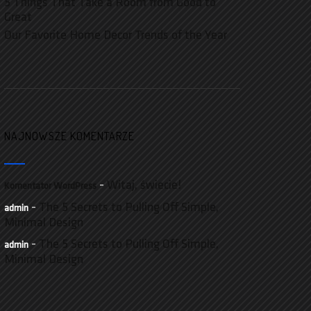
5 Things That Take a Room from Good to
Great
Our Favorite Home Decor Trends of the Year
NAJNOWSZE KOMENTARZE
-
Witaj, świecie!
Komentator WordPress
-
The 5 Secrets to Pulling Off Simple,
admin
Minimal Design
-
The 5 Secrets to Pulling Off Simple,
admin
Minimal Design