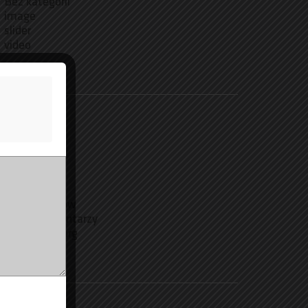
Bez kategorii
image
slider
video
META
Zaloguj się
Kanał wpisów
Kanał komentarzy
WordPress.org