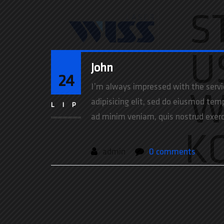
S
U
John
24
I’m always impressed with the servi
W
adipisicing elit, sed do eiusmod tem
LIP
ad minim veniam, quis nostrud exercit
K
admin
0 comments
Nawigacja
wpisu