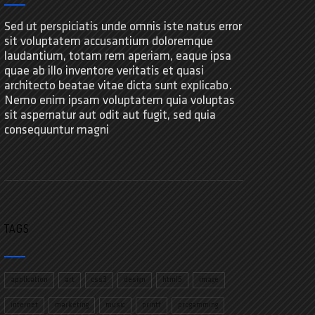
Sed ut perspiciatis unde omnis iste natus error
sit voluptatem accusantium doloremque
laudantium, totam rem aperiam, eaque ipsa
quae ab illo inventore veritatis et quasi
architecto beatae vitae dicta sunt explicabo.
Nemo enim ipsam voluptatem quia voluptas
sit aspernatur aut odit aut fugit, sed quia
consequuntur magni
TAGS
application
art
css3
design
html5
image
internet
marketing
music
printf
progamming