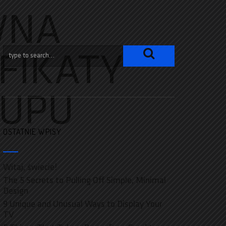
WNA
FIKATY
KUPU
OSTATNIE WPISY
Witaj, świecie!
The 5 Secrets to Pulling Off Simple, Minimal
Design
9 Unique and Unusual Ways to Display Your
TV