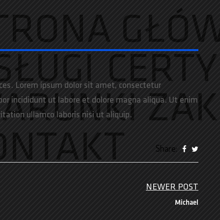
TRONA GŁÓ
SŁUGI
CERTY
ces. Lorem ipsum dolor sit amet, consectetur
ARUNKI ZA
por incididunt ut labore et dolore magna aliqua. Ut enim
ation ullamco laboris nisi ut aliquip.
ONTAKT
Share:
NEWER POST
Michael