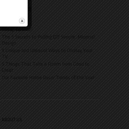
RECENT POSTS
Witaj, świecie!
The 5 Secrets to Pulling Off Simple, Minimal
Design
9 Unique and Unusual Ways to Display Your
TV
5 Things That Take a Room from Good to
Great
Our Favorite Home Decor Trends of the Year
ABOUT US